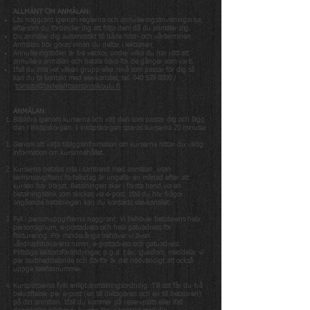
ALLMÄNT OM ANMÄLAN:
Läs noggrant igenom reglerna och annulleringsanvisningarna,
eftersom du förbinder dig att följa dem då du anmäler dig.
Du anmäler dig automatiskt till både höst- och vårterminen.
Anmälan bör göras innan du deltar i lektionen.
Annulleringstiden är tre veckor, under vilka du har rätt att
annullera anmälan och betala bara för de gånger som varit.
Ifall du inte vet vilken grupp eller nivå som passar för dig så
kan du ta kontakt med elevkansliet, tel.
040 539 8800
/
toimisto@taidetehtaantanssikoulu.fi
ANMÄLAN:
Bläddra igenom kurserna och välj den som passar dig och lägg
den i inköpskorgen. I inköpskorgen sparas kurserna 20 minuter.
Genom att välja tilläggsinformation om kurserna hittar du viktig
information om kursinnehållet.
Kurserna betalas inte i samband med anmälan, utan
terminsavgiftens förfallodag är ungefär en månad efter att
kursen har börjat. Betalningen sker i första hand via en
betalningslänk som skickas via e-post. Ifall du har frågor
angående betalningen kan du kontakta elevkansliet.
Fyll i personuppgifterna noggrant. Vi behöver betalarens hela
personsignum, e-postadress och hela gatuadress för
fakturering. För minderåriga behöver vi även
vårdnadshavarens namn, e-postadress och gatuadress.
Plötsliga lektionsförändringar, p.g.a. t.ex. sjukdom, meddelar vi
per textmeddelande och därför är det nödvändigt att också
uppge telefonnummer.
Kursplatserna fylls enligt anmälningsordning. Till sist får du två
bekräftelser per e-post (en till deltagaren och en till betalaren)
på din anmälan. Ifall du kommer på reservplats eller ifall