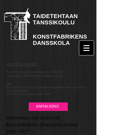
TAIDETEHTAAN
TANSSIKOULU
KONSTFABRIKENS
DANSSKOLA
ANMÄLNING
Man kan nu anmäla sig till terminen
2025-2026
Telefon hjälp:
040 539 8800
, vardagar kl 10-16
OBS!
De som har anmält sig till höstterminen behöver inte skilt anmäla
sig till vårterminen,
anmälan är i kraft också under våren.
ANMÄLNING
Välkommen och dansa till
Konstfabrikens Dansskola läsåret
2026-2027