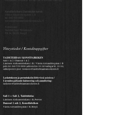
dansskolan inhiberar kursen tar vi kontakt med dig.
Konstfarbrikens Dansskolas kansli:
Västra Alexandersgatan 1 B
tel. 040 539 8800
toimisto@taidetehtaantanssikoulu.fi
Postadress:
Taidetehtaan Tanssikoulu
PB 34, 06101 Borgå
Yhteystiedot / Kontaktuppgifter
TAIDETEHDAS / KONSTFABRIKEN
Salit 1 & 2 / Danssal 1 & 2
Läntinen Aleksanterinkatu 1 B. / Västra Alexandersgatan 1 B
puh./tel.
040 539 8800
(arkisin klo 10-16/vardagar kl. 10-16)
sähköposti/e-post:
toimisto@taidetehtaantanssikoulu.fi
Laskutukseen ja peruutuksiin liittyvissä asioissa /
I ärenden gällande fakturering och annullering:
laskutus@taidetehtaantanssikoulu.fi
Sali 1 + Sali 2, Taidetehdas
Läntinen Aleksanterinkatu 1 B, Porvoo
Danssal 1 och 2, Konstfabriken
Västra Alexandersgatan 1 B, Borgå