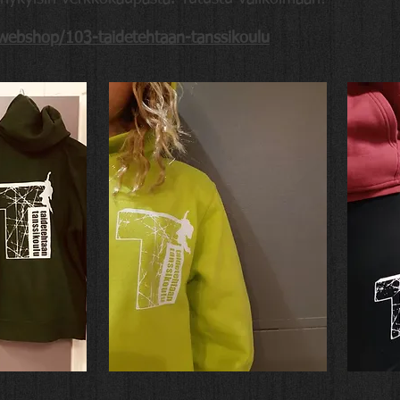
/webshop/103-taidetehtaan-tanssikoulu