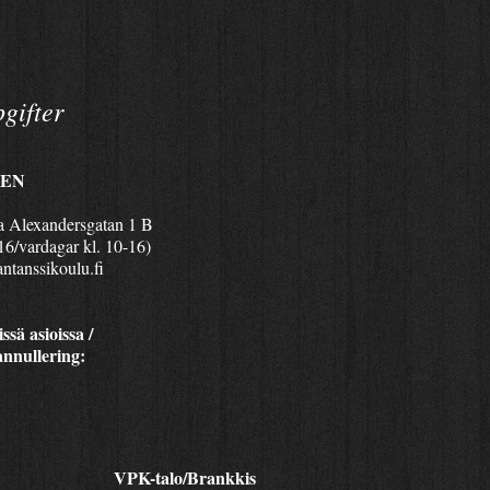
gifter
KEN
ra Alexandersgatan 1 B
16/vardagar kl. 10-16)
ntanssikoulu.fi
ssä asioissa /
annullering:
VPK-talo/Brankkis