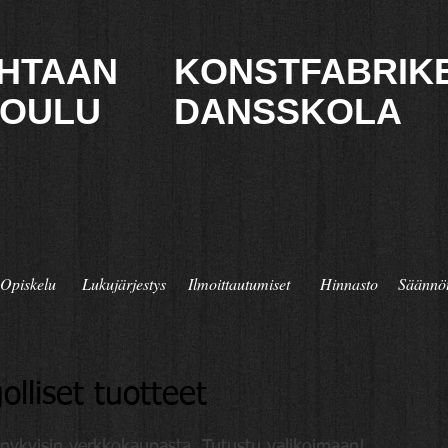
TEHTAAN
KONSTFABRIK
KOULU
DANSSKOLA
Opiskelu
Lukujärjestys
Ilmoittautumiset
Hinnasto
Säännö
olliset tuotteet
a nykyisin verkkokaupasta. Tutustu valikoimaan!