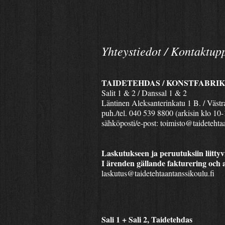
Yhteystiedot / Kontaktupp
TAIDETEHDAS / KONSTFABRI
Salit 1 & 2 / Danssal 1 & 2
Läntinen Aleksanterinkatu 1 B. / Väst
puh./tel. 040 539 8800 (arkisin klo 10-
sähköposti/e-post:
toimisto@taidetehtaa
Laskutukseen ja peruutuksiin liittyvi
I ärenden gällande fakturering och 
laskutus@taidetehtaantanssikoulu.fi
Sali 1 + Sali 2, Taidetehdas