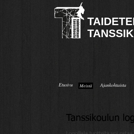
TAIDE
TANSSI
Etusivu
Ajankohtaista
Meistä
Tanssikoulun log
Logollisia tuotteita voi osta